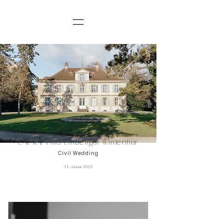
C
R
I
Villa Lindengut Winterthur
&
Civil Wedding
11. Januar 2025